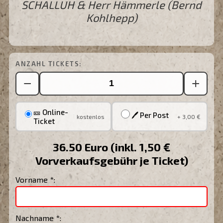
SCHALLUH & Herr Hämmerle (Bernd
Kohlhepp)
ANZAHL TICKETS:
−
+
🎫 Online-
🖊 Per Post
kostenlos
+ 3,00 €
Ticket
36.50 Euro (inkl. 1,50 €
Vorverkaufsgebühr je Ticket)
Vorname *:
Nachname *: